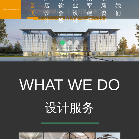
首
店
饮
业
墅
新
我
页
设
会
设
建
资
们
计
所
计
筑
讯
WHAT WE DO
设计服务