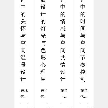
中
设
中
中
的
计
的
的
关
的
情
时
怀
灯
感
间
与
光
与
与
空
与
空
空
间
色
间
间
温
彩
共
节
暖
心
情
奏
设
理
设
控
计
应
计
制
在现
在当
在当
在当
代酒
代酒
下的
代酒
店设
店设
酒店
店设