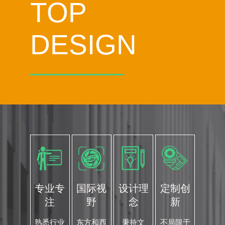
TOP
DESIGN
专业专
国际视
设计理
定制创
注
野
念
新
熟悉行业
东方和西
秉持文
不局限于