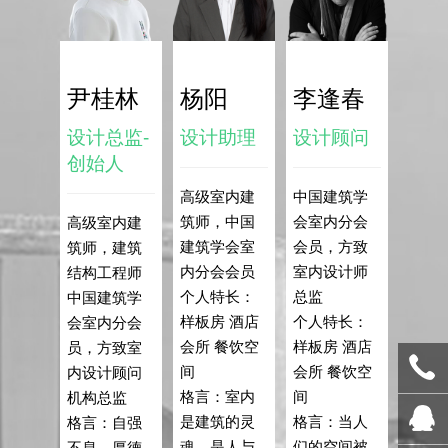
尹桂林
杨阳
李逢春
设计总监-
设计助理
设计顾问
创始人
高级室内建
中国建筑学
筑师，中国
会室内分会
高级室内建
建筑学会室
会员，方致
筑师，建筑
内分会会员
室内设计师
结构工程师
个人特长：
总监
中国建筑学
样板房 酒店
个人特长：
会室内分会
会所 餐饮空
样板房 酒店
员，方致室
间
会所 餐饮空
内设计顾问
格言：室内
间
机构总监
是建筑的灵
格言：当人
格言：自强
魂，是人与
们的空间被
不息，厚德