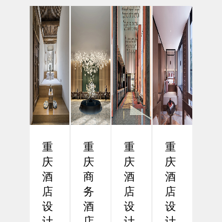
市之
现高
背景
酒店
一，
效与
下，
设计
近年
人性
差旅
的数
来在
化设
效率
字化
商务
计
已成
革命
酒店
一、
为企
在数
行业
引
业和
字化
的发
言：
商务
浪潮
展中
功能
人士
席卷
展现
导向
关注
全球
出强
设计
的核
的今
重
重
重
重
劲的
的必
心议
天，
增
要性
庆
庆
庆
庆
题。
酒店
长...
在
重
设计
酒
商
酒
酒
现...
庆...
正
店
务
店
店
经...
设
酒
设
设
计
店
计
计