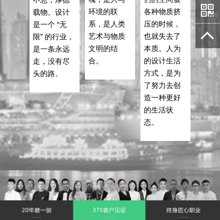
环境的联
各种物质挤
载物。设计
系，是人类
压的时候，
是一个 “无
艺术与物质
也就失去了
限” 的行业，
文明的结
本质。人为
是一条永远
合。
的设计生活
走，没有尽
方式，是为
头的路。
了努力去创
造一种更好
的生活状
态。