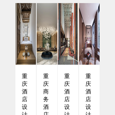
市之
现高
背景
酒店
一，
效与
下，
设计
近年
人性
差旅
的数
来在
化设
效率
字化
商务
计
已成
革命
酒店
一、
为企
在数
行业
引
业和
字化
的发
言：
商务
浪潮
展中
功能
人士
席卷
展现
导向
关注
全球
出强
设计
的核
的今
重
重
重
重
劲的
的必
心议
天，
增
要性
庆
庆
庆
庆
题。
酒店
长...
在
重
设计
酒
商
酒
酒
现...
庆...
正
店
务
店
店
经...
设
酒
设
设
计
店
计
计