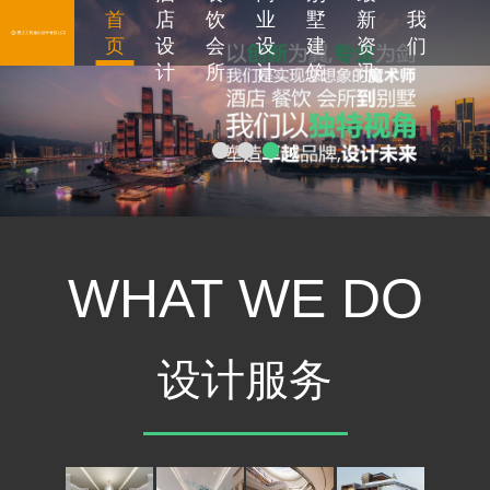
首
店
饮
业
墅
新
我
页
设
会
设
建
资
们
计
所
计
筑
讯
WHAT WE DO
设计服务