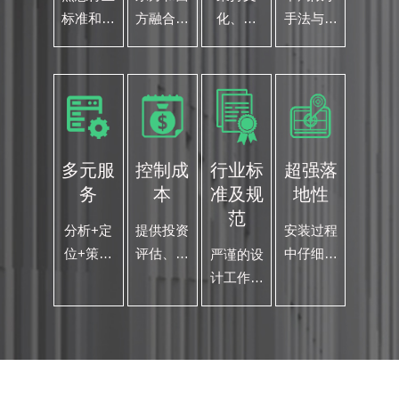
标准和规
方融合本
化、独
手法与风
范，各个
土与国际
特、原创
格，抓住
专业的专
视野，让
与商业融
项目相关
家团队以
设计更有
合的设计
的内在
节能 环
价值
思想 商
文化元
保、实
业与艺术
素，设计
用、系统
的结合才
好的作品
多元服
控制成
行业标
超强落
性的为您
是我们的
务
本
准及规
地性
的项目保
设计之道
范
驾护航
分析+定
提供投资
安装过程
位+策划
评估、定
中仔细留
严谨的设
+规划空
位策划、
意，在巡
计工作流
间设计
选材用
查过程
程，将进
+标识导
料、施工
中，反复
度计划贯
视设计跨
监督 精
检查和复
彻落实到
界结合
确计算、
核 努力
各个配
总体把控
做到每一
方，全程