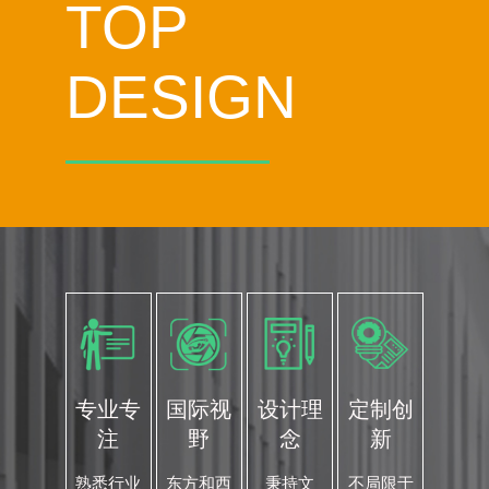
TOP
DESIGN
专业专
国际视
设计理
定制创
注
野
念
新
熟悉行业
东方和西
秉持文
不局限于