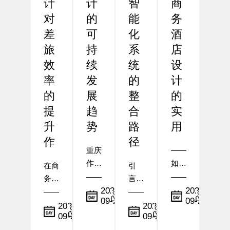
计
计
智
商
对
的
能
务
差
可
化
酒
旅
持
系
店
效
续
统
设
率
发
的
计
的
展
整
的
提
趋
合
实
升
势
路
用
作
径
重庆
——
作为
如何
在商
引
中国
在布
务出
言：
西南
局与
小
小
2025-
2025-
行需
从传
09-23
09-22
地区
编
设施
编
求日
统到
小
小
2025-
2025-
的核
配置
09-24
09-23
益增
编
智
编
心城
中体
长的
慧，