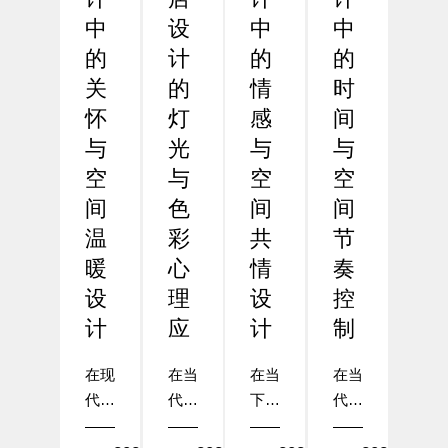
中
设
中
中
的
计
的
的
关
的
情
时
怀
灯
感
间
与
光
与
与
空
与
空
空
间
色
间
间
温
彩
共
节
暖
心
情
奏
设
理
设
控
计
应
计
制
在现
在当
在当
在当
代酒
代酒
下的
代酒
店设
店设
酒店
店设