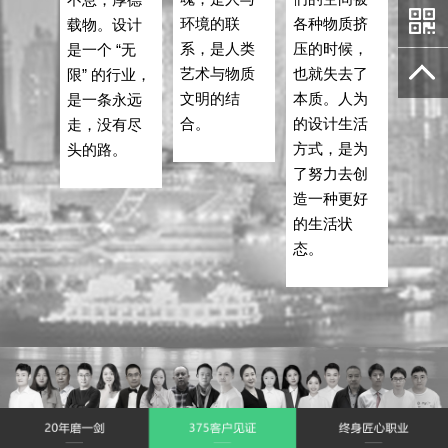
环境的联
各种物质挤
载物。设计
系，是人类
压的时候，
是一个 “无
艺术与物质
也就失去了
限” 的行业，
文明的结
本质。人为
是一条永远
合。
的设计生活
走，没有尽
方式，是为
头的路。
了努力去创
造一种更好
的生活状
态。