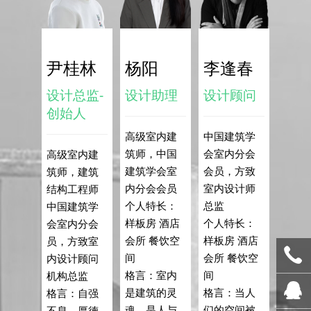
尹桂林
杨阳
李逢春
设计总监-
设计助理
设计顾问
创始人
高级室内建
中国建筑学
筑师，中国
会室内分会
高级室内建
建筑学会室
会员，方致
筑师，建筑
内分会会员
室内设计师
结构工程师
个人特长：
总监
中国建筑学
样板房 酒店
个人特长：
会室内分会
会所 餐饮空
样板房 酒店
员，方致室
间
会所 餐饮空
内设计顾问
格言：室内
间
机构总监
是建筑的灵
格言：当人
格言：自强
魂，是人与
们的空间被
不息，厚德