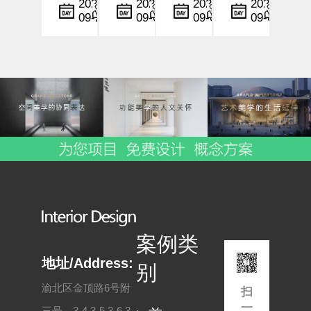
计
计
设计
计
小
小
小
小
2025-
2025-
2025-
2025-
09-22
09-06
09-06
09-05
中，
编
中，
编
行业
编
中，
编
设计
灯光
中，
时间
不仅
与色
情感
与空
仅是
彩不
化设
间的
形式
仅是
计与
节奏
与功
空间
空间
控制
能的
美学
共情
不仅
结
的展
能力
是美
合，
现手
正逐
学与
更是
段，
步成
功能
一种
更是
为酒
的融
情感
影响
店品
合，
与文
顾客
牌塑
更是
案例类
化的
情
造与
用户
表
绪、
用户
体验
地址/Address:
别
现。
行为
体
的深
渝北区金顶路6号附
扫
尤其
与
验...
层...
一
三号，3-4,3-5,3-6,3-