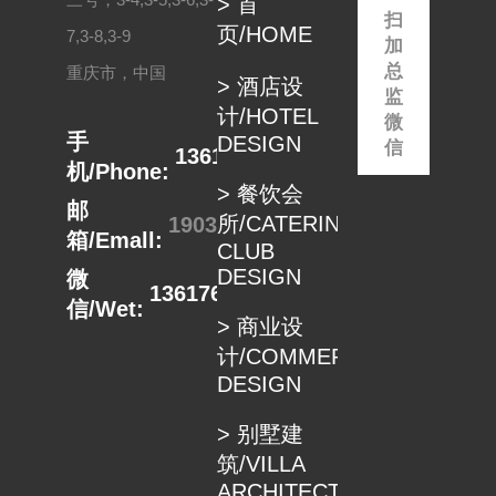
> 首
在...
体...
扫
页/HOME
7,3-8,3-9
加
总
重庆市，中国
> 酒店设
监
计/HOTEL
微
手
DESIGN
信
13617680498
机/Phone:
> 餐饮会
邮
所/CATERING
1903332889@qq.com
箱/Emall:
CLUB
DESIGN
微
13617680498
信/Wet:
> 商业设
计/COMMERCIAL
DESIGN
> 别墅建
筑/VILLA
ARCHITECTUER