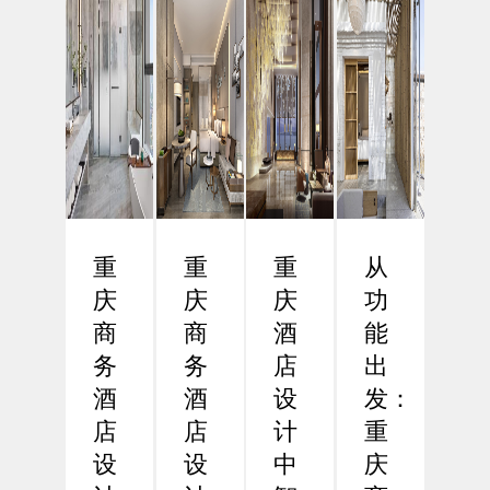
重
重
重
从
庆
庆
庆
功
商
商
酒
能
务
务
店
出
酒
酒
设
发：
店
店
计
重
设
设
中
庆