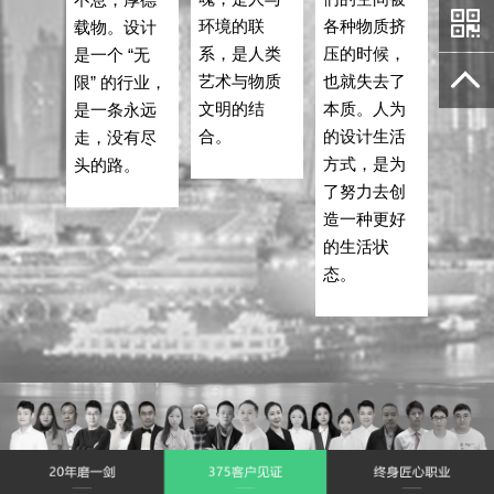
环境的联
各种物质挤
载物。设计
系，是人类
压的时候，
是一个 “无
艺术与物质
也就失去了
限” 的行业，
文明的结
本质。人为
是一条永远
合。
的设计生活
走，没有尽
方式，是为
头的路。
了努力去创
造一种更好
的生活状
态。