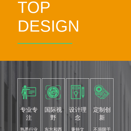
TOP
DESIGN
专业专
国际视
设计理
定制创
注
野
念
新
熟悉行业
东方和西
秉持文
不局限于