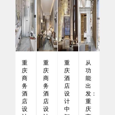
重
重
重
从
庆
庆
庆
功
商
商
酒
能
务
务
店
出
酒
酒
设
发：
店
店
计
重
设
设
中
庆