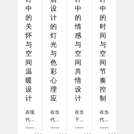
中
设
中
中
的
计
的
的
关
的
情
时
怀
灯
感
间
与
光
与
与
空
与
空
空
间
色
间
间
温
彩
共
节
暖
心
情
奏
设
理
设
控
计
应
计
制
在现
在当
在当
在当
代酒
代酒
下的
代酒
店设
店设
酒店
店设