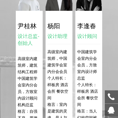
尹桂林
杨阳
李逢春
设计总监-
设计助理
设计顾问
创始人
高级室内建
中国建筑学
筑师，中国
会室内分会
高级室内建
建筑学会室
会员，方致
筑师，建筑
内分会会员
室内设计师
结构工程师
个人特长：
总监
中国建筑学
样板房 酒店
个人特长：
会室内分会
会所 餐饮空
样板房 酒店
员，方致室
间
会所 餐饮空
内设计顾问
格言：室内
间
机构总监
是建筑的灵
格言：当人
格言：自强
魂，是人与
们的空间被
不息，厚德