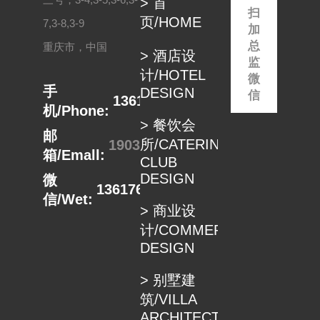
> 首
在...
体...
扫
页/HOME
7,3-8,3-9
加
总
重庆市，中国
> 酒店设
监
计/HOTEL
微
手
DESIGN
信
13617680498
机/Phone:
> 餐饮会
邮
所/CATERING
1903332889@qq.com
箱/Emall:
CLUB
DESIGN
微
13617680498
信/Wet:
> 商业设
计/COMMERCIAL
DESIGN
> 别墅建
筑/VILLA
ARCHITECTUER