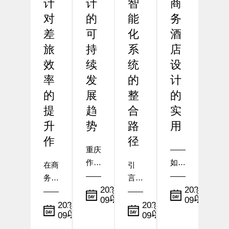
计
计
智
商
对
的
能
务
差
可
化
酒
旅
持
系
店
效
续
统
设
率
发
的
计
的
展
整
的
提
趋
合
实
升
势
路
用
作
径
重庆
——
作为
如何
在商
引
中国
在布
务出
言：
西南
局与
小
小
2025-
2025-
行需
从传
09-23
09-22
地区
编
设施
编
求日
统到
小
小
2025-
2025-
的核
配置
09-24
09-23
益增
编
智
编
心城
中体
长的
慧，