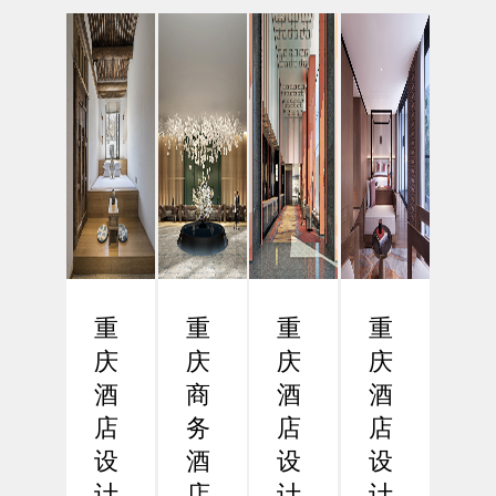
市之
现高
背景
酒店
一，
效与
下，
设计
近年
人性
差旅
的数
来在
化设
效率
字化
商务
计
已成
革命
酒店
一、
为企
在数
行业
引
业和
字化
的发
言：
商务
浪潮
展中
功能
人士
席卷
展现
导向
关注
全球
出强
设计
的核
的今
重
重
重
重
劲的
的必
心议
天，
增
要性
庆
庆
庆
庆
题。
酒店
长...
在
重
设计
酒
商
酒
酒
现...
庆...
正
店
务
店
店
经...
设
酒
设
设
计
店
计
计