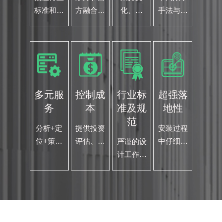
标准和规
方融合本
化、独
手法与风
范，各个
土与国际
特、原创
格，抓住
专业的专
视野，让
与商业融
项目相关
家团队以
设计更有
合的设计
的内在
节能 环
价值
思想 商
文化元
保、实
业与艺术
素，设计
用、系统
的结合才
好的作品
多元服
控制成
行业标
超强落
性的为您
是我们的
务
本
准及规
地性
的项目保
设计之道
范
驾护航
分析+定
提供投资
安装过程
位+策划
评估、定
中仔细留
严谨的设
+规划空
位策划、
意，在巡
计工作流
间设计
选材用
查过程
程，将进
+标识导
料、施工
中，反复
度计划贯
视设计跨
监督 精
检查和复
彻落实到
界结合
确计算、
核 努力
各个配
总体把控
做到每一
方，全程