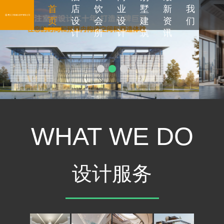
首
店
饮
业
墅
新
我
页
设
会
设
建
资
们
计
所
计
筑
讯
WHAT WE DO
设计服务