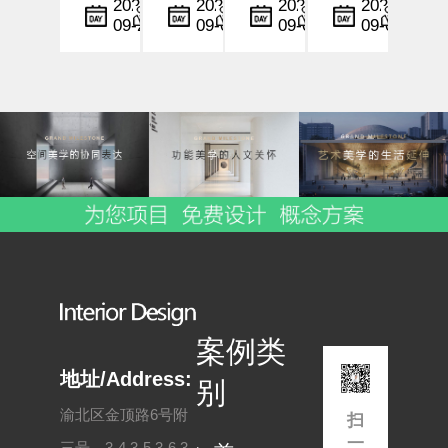
计
计
设计
计
小
小
小
小
2025-
2025-
2025-
2025-
09-22
09-06
09-06
09-05
中，
编
中，
编
行业
编
中，
编
设计
灯光
中，
时间
不仅
与色
情感
与空
仅是
彩不
化设
间的
形式
仅是
计与
节奏
与功
空间
空间
控制
能的
美学
共情
不仅
结
的展
能力
是美
合，
现手
正逐
学与
更是
段，
步成
功能
一种
更是
为酒
的融
情感
影响
店品
合，
与文
顾客
牌塑
更是
案例类
化的
情
造与
用户
表
绪、
用户
体验
地址/Address:
别
现。
行为
体
的深
渝北区金顶路6号附
扫
尤其
与
验...
层...
一
三号，3-4,3-5,3-6,3-