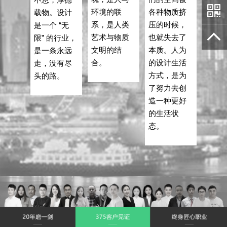
环境的联
各种物质挤
载物。设计
系，是人类
压的时候，
是一个 “无
艺术与物质
也就失去了
限” 的行业，
文明的结
本质。人为
是一条永远
合。
的设计生活
走，没有尽
方式，是为
头的路。
了努力去创
造一种更好
的生活状
态。