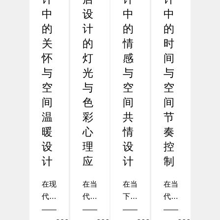
中
设
中
中
的
计
的
的
关
的
情
时
怀
灯
感
间
与
光
与
与
空
与
空
空
间
色
间
间
温
彩
共
节
暖
心
情
奏
设
理
设
控
计
应
计
制
在现
在当
在当
在当
代酒
代酒
下的
代酒
店设
店设
酒店
店设