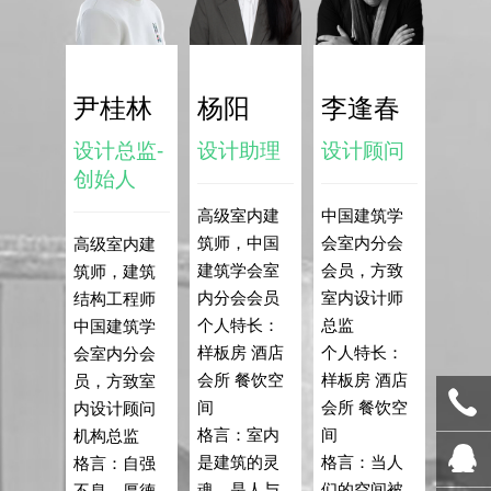
尹桂林
杨阳
李逢春
设计总监-
设计助理
设计顾问
创始人
高级室内建
中国建筑学
筑师，中国
会室内分会
高级室内建
建筑学会室
会员，方致
筑师，建筑
内分会会员
室内设计师
结构工程师
个人特长：
总监
中国建筑学
样板房 酒店
个人特长：
会室内分会
会所 餐饮空
样板房 酒店
员，方致室
间
会所 餐饮空
内设计顾问
格言：室内
间
机构总监
是建筑的灵
格言：当人
格言：自强
魂，是人与
们的空间被
不息，厚德