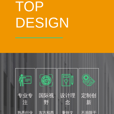
TOP
DESIGN
专业专
国际视
设计理
定制创
注
野
念
新
熟悉行业
东方和西
秉持文
不局限于