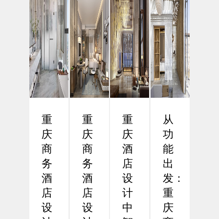
重
重
重
从
庆
庆
庆
功
商
商
酒
能
务
务
店
出
酒
酒
设
发：
店
店
计
重
设
设
中
庆