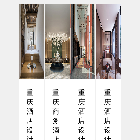
市之
现高
背景
酒店
一，
效与
下，
设计
近年
人性
差旅
的数
来在
化设
效率
字化
商务
计
已成
革命
酒店
一、
为企
在数
行业
引
业和
字化
的发
言：
商务
浪潮
展中
功能
人士
席卷
展现
导向
关注
全球
出强
设计
的核
的今
重
重
重
重
劲的
的必
心议
天，
增
要性
庆
庆
庆
庆
题。
酒店
长...
在
重
设计
酒
商
酒
酒
现...
庆...
正
店
务
店
店
经...
设
酒
设
设
计
店
计
计