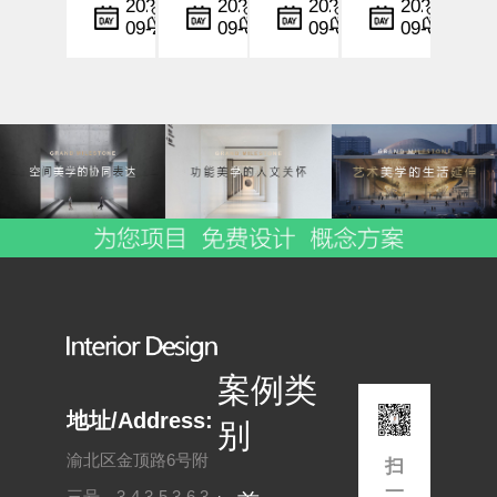
计
计
设计
计
小
小
小
小
2025-
2025-
2025-
2025-
09-22
09-06
09-06
09-05
中，
编
中，
编
行业
编
中，
编
设计
灯光
中，
时间
不仅
与色
情感
与空
仅是
彩不
化设
间的
形式
仅是
计与
节奏
与功
空间
空间
控制
能的
美学
共情
不仅
结
的展
能力
是美
合，
现手
正逐
学与
更是
段，
步成
功能
一种
更是
为酒
的融
情感
影响
店品
合，
与文
顾客
牌塑
更是
案例类
化的
情
造与
用户
表
绪、
用户
体验
地址/Address:
别
现。
行为
体
的深
渝北区金顶路6号附
扫
尤其
与
验...
层...
一
三号，3-4,3-5,3-6,3-