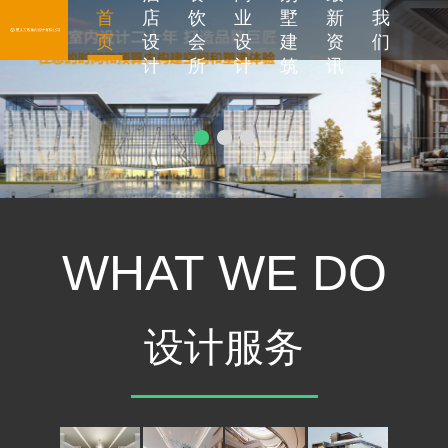
首
店
饮
业
墅
新
我
页
设
会
设
建
资
们
计
所
计
筑
讯
WHAT WE DO
设计服务