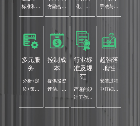
标准和规
方融合本
化、独
手法与风
范，各个
土与国际
特、原创
格，抓住
专业的专
视野，让
与商业融
项目相关
家团队以
设计更有
合的设计
的内在
节能 环
价值
思想 商
文化元
保、实
业与艺术
素，设计
用、系统
的结合才
好的作品
多元服
控制成
行业标
超强落
性的为您
是我们的
务
本
准及规
地性
的项目保
设计之道
范
驾护航
分析+定
提供投资
安装过程
位+策划
评估、定
中仔细留
严谨的设
+规划空
位策划、
意，在巡
计工作流
间设计
选材用
查过程
程，将进
+标识导
料、施工
中，反复
度计划贯
视设计跨
监督 精
检查和复
彻落实到
界结合
确计算、
核 努力
各个配
总体把控
做到每一
方，全程