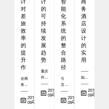
计
计
智
商
对
的
能
务
差
可
化
酒
旅
持
系
店
效
续
统
设
率
发
的
计
的
展
整
的
提
趋
合
实
升
势
路
用
作
径
重庆
——
作为
如何
在商
引
中国
在布
务出
言：
西南
局与
小
小
2025-
2025-
行需
从传
09-23
09-22
地区
编
设施
编
求日
统到
小
小
2025-
2025-
的核
配置
09-24
09-23
益增
编
智
编
心城
中体
长的
慧，