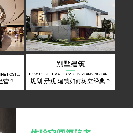
别墅建筑
HOW TO SET UP A CLASSIC IN PLANNING LANDSCAPE ARCHITECTURE
HOW DO BUSINESSES OPERATE IN THE POST EPIDEMIC PERIOD
规划 景观 建筑如何树立经典？
经营？