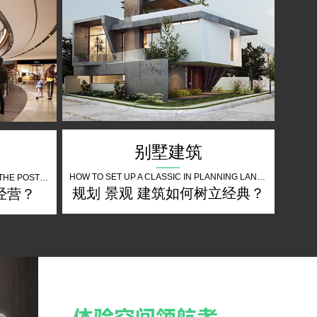
别墅建筑
HOW TO SET UP A CLASSIC IN PLANNING LANDSCAPE ARCHITECTURE
HOW DO BUSINESSES OPERATE IN THE POST EPIDEMIC PERIOD
规划 景观 建筑如何树立经典？
经营？