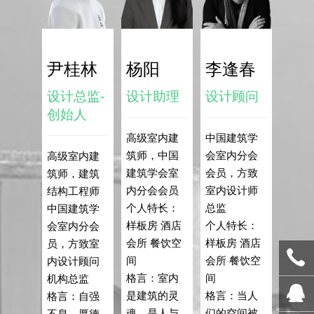
尹桂林
杨阳
李逢春
设计总监-
设计助理
设计顾问
创始人
高级室内建
中国建筑学
筑师，中国
会室内分会
高级室内建
建筑学会室
会员，方致
筑师，建筑
内分会会员
室内设计师
结构工程师
个人特长：
总监
中国建筑学
样板房 酒店
个人特长：
会室内分会
会所 餐饮空
样板房 酒店
员，方致室
间
会所 餐饮空
内设计顾问
格言：室内
间
机构总监
是建筑的灵
格言：当人
格言：自强
魂，是人与
们的空间被
不息，厚德