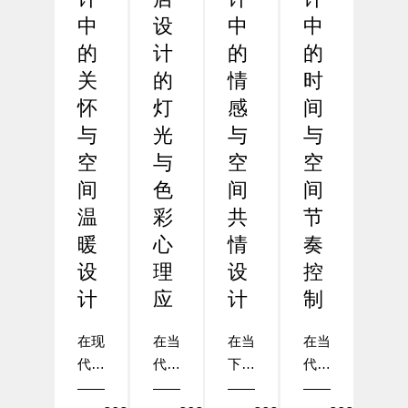
中
设
中
中
的
计
的
的
关
的
情
时
怀
灯
感
间
与
光
与
与
空
与
空
空
间
色
间
间
温
彩
共
节
暖
心
情
奏
设
理
设
控
计
应
计
制
在现
在当
在当
在当
代酒
代酒
下的
代酒
店设
店设
酒店
店设