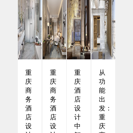
重
重
重
从
庆
庆
庆
功
商
商
酒
能
务
务
店
出
酒
酒
设
发：
店
店
计
重
设
设
中
庆