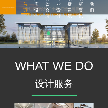
首
店
饮
业
墅
新
我
页
设
会
设
建
资
们
计
所
计
筑
讯
WHAT WE DO
设计服务