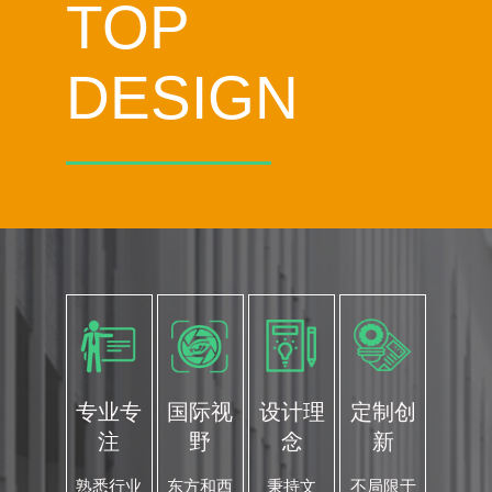
TOP
DESIGN
专业专
国际视
设计理
定制创
注
野
念
新
熟悉行业
东方和西
秉持文
不局限于