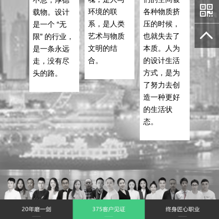
环境的联
各种物质挤
载物。设计
系，是人类
压的时候，
是一个 “无
艺术与物质
也就失去了
限” 的行业，
文明的结
本质。人为
是一条永远
合。
的设计生活
走，没有尽
方式，是为
头的路。
了努力去创
造一种更好
的生活状
态。