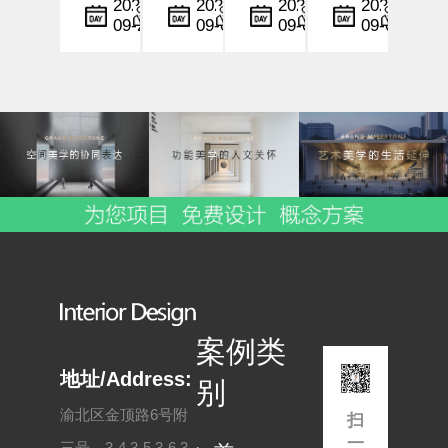
计
计
设计
计
小
小
小
小
2025-
2025-
2025-
2025-
09-22
09-06
09-06
09-05
中，
编
中，
编
行业
编
中，
编
设计
灯光
中，
时间
不仅
与色
情感
与空
仅是
彩不
化设
间的
形式
仅是
计与
节奏
与功
空间
空间
控制
能的
美学
共情
不仅
结
的展
能力
是美
合，
现手
正逐
学与
更是
段，
步成
功能
一种
更是
为酒
的融
情感
影响
店品
合，
与文
顾客
牌塑
更是
案例类
化的
情
造与
用户
表
绪、
用户
体验
地址/Address:
别
现。
行为
体
的深
渝北区金顶路6号附
扫
尤其
与
验...
层...
一
三号，3-4,3-5,3-6,3-