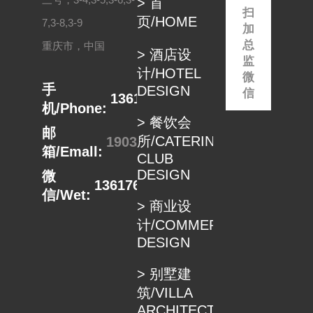
> 首
在...
体...
扫
页/HOME
7,3-8,3-9
加
总
重庆市，中国
> 酒店设
监
计/HOTEL
微
手
DESIGN
信
13617680498
机/Phone:
> 餐饮会
邮
所/CATERING
1903332889@qq.com
箱/Emall:
CLUB
DESIGN
微
13617680498
信/Wet:
> 商业设
计/COMMERCIAL
DESIGN
> 别墅建
筑/VILLA
ARCHITECTUER