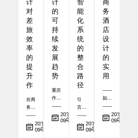
计
计
智
商
对
的
能
务
差
可
化
酒
旅
持
系
店
效
续
统
设
率
发
的
计
的
展
整
的
提
趋
合
实
升
势
路
用
作
径
重庆
——
作为
如何
在商
引
中国
在布
务出
言：
西南
局与
小
小
2025-
2025-
行需
从传
09-23
09-22
地区
编
设施
编
求日
统到
小
小
2025-
2025-
的核
配置
09-24
09-23
益增
编
智
编
心城
中体
长的
慧，